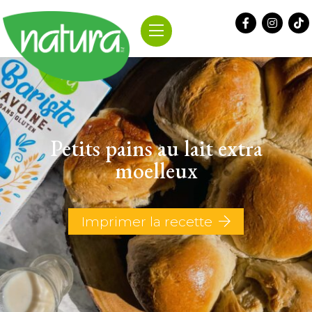
Skip
to
content
Petits pains au lait extra
moelleux
Imprimer la recette