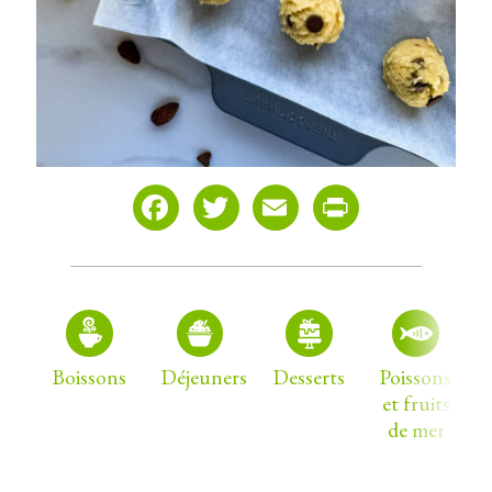
Facebook
Twitter
Email
Print
Boissons
Déjeuners
Desserts
Poissons
et fruits
de mer